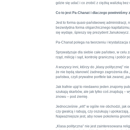
gdzie się udać i co zrobić z ciężką walizką be
Co to jest Pa-Chanat i dlaczego powinniśmy 
Jest to forma quasi-państwowej administracji, na
bezwstydna forma oligarchicznego kapitalizmu
się wydaje, śpieszy się prezydent Janukowycz.
Pa-Chanat polega na tworzeniu i krystalizacja sp
Sprywatyzuje dla siebie całe państwo, w celu z
rząd, milicję i sąd, kontrolę graniczną i pobór 
A wszyscy inni, którzy do „klasy politycznej” ni
że nie będą stanowić żadnego zagrożenia dla „k
państwa, czyli prywatne portfele tak zwanej „pa
Jak trafnie ujął to niedawno jeden znajomy pub
szukają skarbów, ale jak tylko coś znajdują –
znowu – pod ziemię.
Jednocześnie „elit” w ogóle nie obchodzi, jak on
czy gwałcą i rabują, czy oszukują i upokarzają. 
Najważniejsze jest, aby nowe pokolenia gnomó
„Klasa polityczna” nie jest zainteresowana re