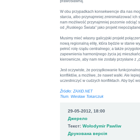
prawosławną.
W obu przypadkach konsekwencje dla nas mogą
starcia, albo przynajmniej zminimalizować ich
nam możliwość przynajmniej pozornie odciąć się
od „Ruskiego Świata” jako projekt niepożądan
Musimy mieć własny galicyjski projekt połącz
nową regionalną elitę, która będzie w stanie 
pełnić rolę rządu centralnego; a także przygo
zapewnienia harmonijnego życia jej mieszkańcó
kierownicze, aby nam nie zostały przysłane z „c
Jest oczywiste, że porządkowanie funkcjonaln
konfliktów, a możliwe, że nawet walki. Ale lepi
uczestniczyć w cudzych konfliktach. Aby być w
Źródło: ZAXID.NET
Tłum. Wiesław Tokarczuk
29-05-2012, 18:00
Джерело
Текст:
Wołodymir Pawliw
Друкована версія