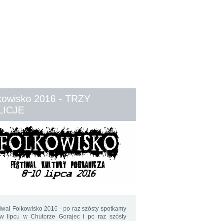
kowisko 2016 - TRZY
LICJE
iwal Folkowisko 2016 - po raz szósty spotkamy
 w lipcu w Chutorze Gorajec i po raz szósty