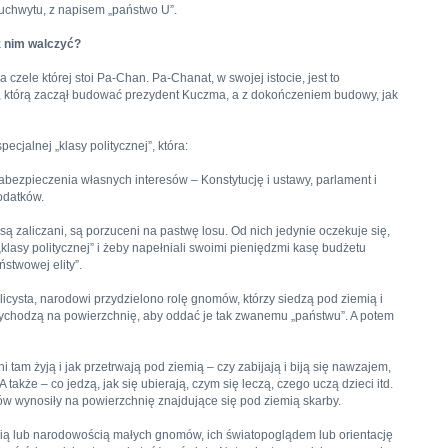
z uchwytu, z napisem „państwo U”.
z nim walczyć?
 czele której stoi Pa-Chan. Pa-Chanat, w swojej istocie, jest to
, którą zaczął budować prezydent Kuczma, a z dokończeniem budowy, jak
ecjalnej „klasy politycznej”, która:
abezpieczenia własnych interesów – Konstytucję i ustawy, parlament i
podatków.
e są zaliczani, są porzuceni na pastwę losu. Od nich jedynie oczekuje się,
lasy politycznej” i żeby napełniali swoimi pieniędzmi kasę budżetu
ństwowej elity”.
licysta, narodowi przydzielono rolę gnomów, którzy siedzą pod ziemią i
 wychodzą na powierzchnię, aby oddać je tak zwanemu „państwu”. A potem
i tam żyją i jak przetrwają pod ziemią – czy zabijają i biją się nawzajem,
A także – co jedzą, jak się ubierają, czym się leczą, czego uczą dzieci itd.
w wynosiły na powierzchnię znajdujące się pod ziemią skarby.
ligią lub narodowością małych gnomów, ich światopoglądem lub orientację