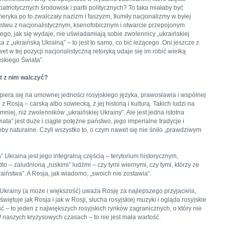
triotycznych środowisk i partii politycznych? To taka miałaby być
eryka po to zwalczały nazizm i faszyzm, tłumiły nacjonalizmy w byłej
aństwu z nacjonalistycznym, ksenofobicznym i otwarcie przepojonym
ego, jak się wydaje, nie uświadamiają sobie zwolennicy „ukraińskiej
a z „ukraińską Ukrainą” – to jest to samo, co bić leżącego. Oni jeszcze z
wet w tej pozycji nacjonalistyczną retoryką udaje się im robić wielką
skiego Świata”.
st z nim walczyć?
opiera się na umownej jedności rosyjskiego języka, prawosławia i wspólnej
 z Rosją – carską albo sowiecką, z jej historią i kulturą. Takich ludzi na
 mniej, niż zwolenników „ukraińskiej Ukrainy”. Ale jest jedna istotna
ta” jest duże i ciągle potężne państwo, jego imperialne tradycje i
by naturalne. Czyli wszystko to, o czym nawet się nie śniło „prawdziwym
kraina jest jego integralną częścią – terytorium historycznym,
 – zaludnioną „ruskimi” ludźmi – czy tymi wiernymi, czy tymi, którzy ze
aiństwa”. A Rosja, jak wiadomo, „swoich nie zostawia”.
i Ukrainy (a może i większość) uważa Rosję za najlepszego przyjaciela,
świętuje jak Rosja i jak w Rosji, słucha rosyjskiej muzyki i ogląda rosyjskie
ość – to jeden z największych rosyjskich rynków zagranicznych, o który nie
W naszych kryzysowych czasach – to nie jest mała wartość.