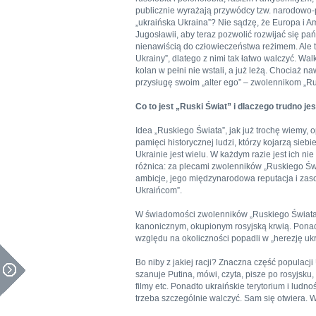
publicznie wyrażają przywódcy tzw. narodowo-pa
„ukraińska Ukraina”? Nie sądzę, że Europa i Am
Jugosławii, aby teraz pozwolić rozwijać się p
nienawiścią do człowieczeństwa reżimem. Ale t
Ukrainy”, dlatego z nimi tak łatwo walczyć. Walk
kolan w pełni nie wstali, a już leżą. Chociaż na
przysługę swoim „alter ego” – zwolennikom „Ru
Co to jest „Ruski Świat” i dlaczego trudno je
Idea „Ruskiego Świata”, jak już trochę wiemy, 
pamięci historycznej ludzi, którzy kojarzą siebie
Ukrainie jest wielu. W każdym razie jest ich nie
różnica: za plecami zwolenników „Ruskiego Świa
ambicje, jego międzynarodowa reputacja i zaso
Ukraińcom”.
W świadomości zwolenników „Ruskiego Świata” U
kanonicznym, okupionym rosyjską krwią. Ponadto
względu na okoliczności popadli w „herezję ukr
Bo niby z jakiej racji? Znaczna część populacj
szanuje Putina, mówi, czyta, pisze po rosyjsku, 
filmy etc. Ponadto ukraińskie terytorium i ludn
trzeba szczególnie walczyć. Sam się otwiera. 