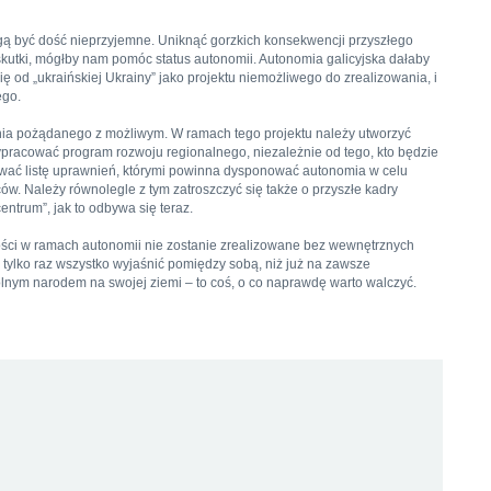
 być dość nieprzyjemne. Uniknąć gorzkich konsekwencji przyszłego
 skutki, mógłby nam pomóc status autonomii. Autonomia galicyjska dałaby
 od „ukraińskiej Ukrainy” jako projektu niemożliwego do zrealizowania, i
ego.
enia pożądanego z możliwym. W ramach tego projektu należy utworzyć
wypracować program rozwoju regionalnego, niezależnie od tego, kto będzie
tować listę uprawnień, którymi powinna dysponować autonomia w celu
w. Należy równolegle z tym zatroszczyć się także o przyszłe kadry
entrum”, jak to odbywa się teraz.
ości w ramach autonomii nie zostanie zrealizowane bez wewnętrznych
ej tylko raz wszystko wyjaśnić pomiędzy sobą, niż już na zawsze
olnym narodem na swojej ziemi – to coś, o co naprawdę warto walczyć.