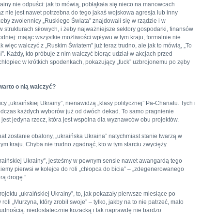
ainy nie odpuści: jak to mówią, pobłąkała się nieco na manowcach
az nie jest nawet potrzebna do tego jakaś wojskowa agresja lub inny
eby zwolennicy „Ruskiego Świata” znajdowali się w rządzie i w
w strukturach siłowych, i żeby najważniejsze sektory gospodarki, finansów
godniej: mając wszystkie możliwości wpływu w tym kraju, formalnie nie
 więc walczyć z „Ruskim Światem” już teraz trudno, ale jak to mówią, „To
i”. Każdy, kto próbuje z nim walczyć biorąc udział w akcjach przed
 chłopiec w krótkich spodenkach, pokazujący „fuck” uzbrojonemu po zęby
 warto o nią walczyć?
cy „ukraińskiej Ukrainy”, nienawidzą „klasy politycznej” Pa-Chanatu. Tych i
podczas każdych wyborów już od dwóch dekad. To samo pragnienie
 jest jedyna rzecz, która jest wspólna dla wyznawców obu projektów.
at zostanie obalony, „ukraińska Ukraina” natychmiast stanie twarzą w
ym kraju. Chyba nie trudno zgadnąć, kto w tym starciu zwycięży.
ukraińskiej Ukrainy”, jesteśmy w pewnym sensie nawet awangardą tego
iemy pierwsi w kolejce do roli „chłopca do bicia” – „zdegenerowanego
rą drogę.”
ojektu „ukraińskiej Ukrainy”, to, jak pokazały pierwsze miesiące po
oli „Murzyna, który zrobił swoje” – tylko, jakby na to nie patrzeć, mało
ludnością: niedostatecznie kozacką i tak naprawdę nie bardzo