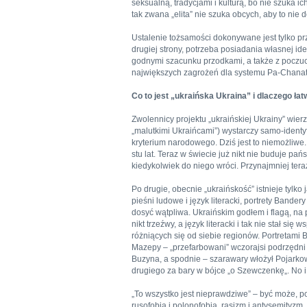
seksualną, tradycjami i kulturą, bo nie szuka 
tak zwana „elita” nie szuka obcych, aby to nie
Ustalenie tożsamości dokonywane jest tylko pr
drugiej strony, potrzeba posiadania własnej id
godnymi szacunku przodkami, a także z poczuc
największych zagrożeń dla systemu Pa-Chanat
Co to jest „ukraińska Ukraina” i dlaczego łat
Zwolennicy projektu „ukraińskiej Ukrainy” wi
„malutkimi Ukraińcami”) wystarczy samo-identy
kryterium narodowego. Dziś jest to niemożliwe
stu lat. Teraz w świecie już nikt nie buduje pa
kiedykolwiek do niego wróci. Przynajmniej teraz 
Po drugie, obecnie „ukraińskość” istnieje tylko
pieśni ludowe i język literacki, portrety Bander
dosyć wątpliwa. Ukraińskim godłem i flagą, na
nikt trzeźwy, a język literacki i tak nie stał 
różniących się od siebie regionów. Portretami 
Mazepy – „przefarbowani” wczorajsi podrzędni 
Buzyna, a spodnie – szarawary włożył Pojarkow
drugiego za bary w bójce „o Szewczenkę„. No i 
„To wszystko jest nieprawdziwe” – być może, po
rusofobia i polonofobia, rasizm i antysemityz