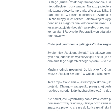
Dlatego „Ruski Świat” najprawdopodobniej Ukr
niepodległości, pora wracać. Na szczęście, ter
międzynarodowy kompromis. Wystarczy tylko, ż
parlamencie, w bliskim otoczeniu prezydenta i 
i biznesu były w ich rękach. Tak nawet jest wy
ponosić za niego żadnej odpowiedzialności. Tak
jeszcze przyjdzie (będzie), wszystko przed nam
konsulatami Rosyjskiej Federacji, wygląda jak
omonowcowi.
Co to jest „autonomia galicyjska” i dlaczego
Zwolennicy „Ruskiego Świata”, tak jak zwolenni
tych ona jednakowo wykorzystuje i oszukuje 
obalenia tego oligarchicznego systemu – to nie
Musimy jednak zrozumieć, że jak tylko Pa-Chan
twarz z „Ruskim Światem” w walce o władzę w t
Teraz my – Galicjanie – jesteśmy po stronie „
projektu. Dlatego w przypadku przegranej będz
ruskiego narodu, który trzeba skierować na dob
Ale nawet jeśli wyobrazimy sobie zwycięstwo pr
pomarańczowej rewolucji, Galicja pozostanie w r
znaczącą prowincją, z nie do końca ukraińską 