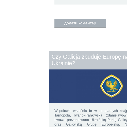
додати коментар
Czy Galicja zbuduje Europę n
Ukrainie?
W połowie września br. w popularnych knaj
Tarnopola, Iwano-Frankiwska (Stanisławow
Lwowa prezentowano Ukraińską Partię Galicy
oraz Galicyjską Grupę Europejską. 