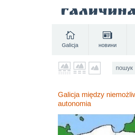
Галичин
Galicja
новини
Galicja między niemożl
autonomia