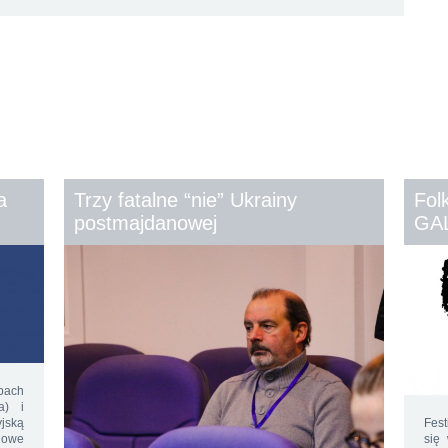
a
Trzy fatalne “nie” Ukrainy
Fol
postmajdanowej
GA
pach
a) i
jską
Fest
Nowe
się