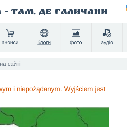
а
- там, де Галичани
анонси
блоги
фото
аудіо
iwym i niepożądanym. Wyjściem jest