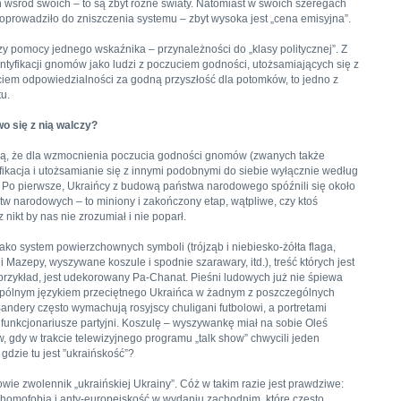
ich wśród swoich – to są zbyt różne światy. Natomiast w swoich szeregach
 doprowadziło do zniszczenia systemu – zbyt wysoka jest „cena emisyjna”.
zy pomocy jednego wskaźnika – przynależności do „klasy politycznej”. Z
entyfikacji gnomów jako ludzi z poczuciem godności, utożsamiających się z
iem odpowiedzialności za godną przyszłość dla potomków, to jedno z
u.
wo się z nią walczy?
erzą, że dla wzmocnienia poczucia godności gnomów (zwanych także
fikacja i utożsamianie się z innymi podobnymi do siebie wyłącznie według
. Po pierwsze, Ukraińcy z budową państwa narodowego spóźnili się około
ństw narodowych – to miniony i zakończony etap, wątpliwe, czy ktoś
nikt by nas nie zrozumiał i nie poparł.
 jako system powierzchownych symboli (trójząb i niebiesko-żółta flaga,
y i Mazepy, wyszywane koszule i spodnie szarawary, itd.), treść których jest
 przykład, jest udekorowany Pa-Chanat. Pieśni ludowych już nie śpiewa
się wspólnym językiem przeciętnego Ukraińca w żadnym z poszczególnych
Bandery często wymachują rosyjscy chuligani futbolowi, a portretami
funkcjonariusze partyjni. Koszulę – wyszywankę miał na sobie Oleś
, gdy w trakcie telewizyjnego programu „talk show” chwycili jeden
gdzie tu jest ”ukraińskość”?
wie zwolennik „ukraińskiej Ukrainy”. Cóż w takim razie jest prawdziwe:
m, homofobia i anty-europejskość w wydaniu zachodnim, które często