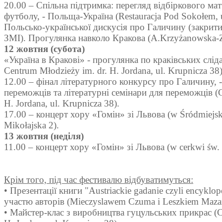
20.00 – Спільна підтримка: перегляд відбіркового мат
футболу, - Польща-Україна (Restauracja Pod Sokołem, u
Польсько-української дискусія про Галичину (закрити
ЗМІ). Прогулянка навколо Кракова (A.Krzyżanowska-
12 жовтня (субота)
«Україна в Кракові» - прогулянка по краківських слід
Centrum Młodzieży im. dr. H. Jordana, ul. Krupnicza 38
12.00 – фінал літературного конкурсу про Галичину, 
переможців та літературні семінари для переможців (C
H. Jordana, ul. Krupnicza 38).
17.00 – концерт хору «Гомін» зі Львова (w Śródmiejsk
Mikołajska 2).
13 жовтня (неділя)
11.00 – концерт хору «Гомін» зі Львова (w cerkwi św. N
Крім того, під час фестивалю відбуватимуться:
• Презентації книги "Austriackie gadanie czyli encyklope
участю авторів (Mieczyslawem Czuma i Leszkiem Maz
• Майстер-клас з виробництва гуцульських прикрас (C