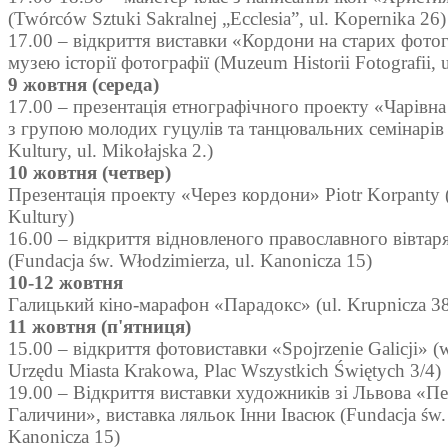
(Twórców Sztuki Sakralnej „Ecclesia”, ul. Kopernika 26)
17.00 – відкриття виставки «Кордони на старих фотог
музею історії фотографії (Muzeum Historii Fotografii, u
9 жовтня (середа)
17.00 – презентація етнографічного проекту «Чарівна
з групою молодих гуцулів та танцювальних семінарів 
Kultury, ul. Mikołajska 2.)
10 жовтня (четвер)
Презентація проекту «Через кордони» Piotr Korpanty 
Kultury)
16.00 – відкриття відновленого православного вівтар
(Fundacja św. Włodzimierza, ul. Kanonicza 15)
10-12 жовтня
Галицький кіно-марафон «Парадокс» (ul. Krupnicza 3
11 жовтня (п'ятниця)
15.00 – відкриття фотовиставки «Spojrzenie Galicji»
Urzędu Miasta Krakowa, Plac Wszystkich Świętych 3/4)
19.00 – Відкриття виставки художників зі Львова «Пе
Галичини», виставка ляльок Інни Івасюк (Fundacja św. 
Kanonicza 15)