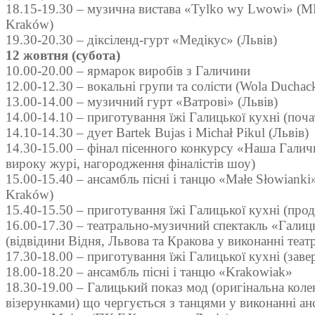
18.15-19.30 – музична вистава «Tylko wy Lwowi» (MD
Kraków)
19.30-20.30 – діксіленд-гурт «Медікус» (Львів)
12 жовтня (субота)
10.00-20.00 – ярмарок виробів з Галичини
12.00-12.30 – вокальні групи та солісти (Wola Ducha
13.00-14.00 – музичний гурт «Ватрові» (Львів)
14.00-14.10 – приготування їжі Галицької кухні (поча
14.10-14.30 – дует Bartek Bujas i Michał Pikul (Львів)
14.30-15.00 – фінал пісенного конкурсу «Наша Гали
вироку журі, нагородження фіналістів шоу)
15.00-15.40 – ансамбль пісні і танцю «Małe Słowianki
Kraków)
15.40-15.50 – приготування їжі Галицької кухні (про
16.00-17.30 – театрально-музичний спектакль «Галиц
(відвідини Відня, Львова та Кракова у виконанні теат
17.30-18.00 – приготування їжі Галицької кухні (зав
18.00-18.20 – ансамбль пісні і танцю «Krakowiak»
18.30-19.00 – Галицький показ мод (оригінальна коле
візерунками) що чергується з танцями у виконанні а