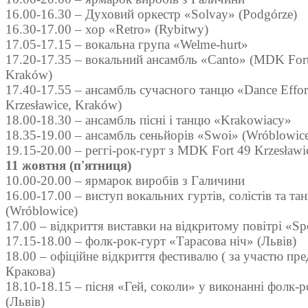
16.00-16.30 – Духовий оркестр «Solvay» (Podgórze)
16.30-17.00 – хор «Retro» (Rybitwy)
17.05-17.15 – вокальна група «Welme-hurt»
17.20-17.35 – вокальний ансамбль «Canto» (MDK Fort 
Kraków)
17.40-17.55 – ансамбль сучасного танцю «Dance Effo
Krzesławice, Kraków)
18.00-18.30 – ансамбль пісні і танцю «Krakowiacy»
18.35-19.00 – ансамбль сеньйорів «Swoi» (Wróblowic
19.15-20.00 – реггі-рок-гурт з MDK Fort 49 Krzesławi
11 жовтня (п'ятниця)
10.00-20.00 – ярмарок виробів з Галичини
16.00-17.00 – виступ вокальних гуртів, солістів та т
(Wróblowice)
17.00 – відкриття виставки на відкритому повітрі «Spo
17.15-18.00 – фолк-рок-гурт «Тарасова ніч» (Львів)
18.00 – офіційне відкриття фестивалю ( за участю пре
Кракова)
18.10-18.15 – пісня «Гей, соколи» у виконанні фолк-
(Львів)