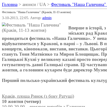
Головна
> анонси / UA >
Фестиваль "Наша Галичина" 
Фестиваль "Наша Галичина" (Краків, 11-13 жовтня)
3-10-2013, 22:05. Автор:
admin
Вперше в історії, з
міських рад Крако
проводиться фестиваль «Наша Галичина». У непа
відбуватиметься у Кракові, в парні – у Львові. В
концерти, кінопокази, вистави, виставки. Цьогор
стануть Тоня Матвієнко та Мирон Блощищак. Пр
Галицької Кухні у великому казані просто посере
готуватимуть давні Галицькі страви. Ці частуванн
жовтня, а головним кухарем буде директор Музею
Перший польсько-український фестиваль культу
Краків, площа Ринок (з боку Ратуші)
10 жовтня (четвер)
10.00-20.00 – ярмарок виробів з Галичини