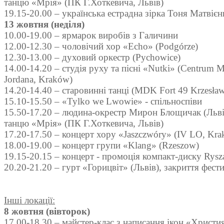
танцю «Мрія» (ПК Г.Хоткевича, Львів)
19.15-20.00 – українська естрадна зірка Тоня Матвієн
13 жовтня (неділя)
10.00-19.00 – ярмарок виробів з Галичини
12.00-12.30 – чоловічий хор «Echo» (Podgórze)
12.30-13.00 – духовий оркестр (Pychowice)
14.00-14.20 – студія руху та пісні «Nutki» (Centrum Mł
Jordana, Kraków)
14.20-14.40 – старовинні танці (MDK Fort 49 Krzesła
15.10-15.50 – «Tylko we Lwowie» - спільноспіви
15.50-17.20 – людина-окрестр Мирон Блощичак (Льві
танцю «Мрія» (ПК Г.Хоткевича, Львів)
17.20-17.50 – концерт хору «Jaszczwóry» (IV LO, Kr
18.00-19.00 – концерт групи «Klang» (Rzeszow)
19.15-20.15 – концерт - промоція компакт-диску Rysz
20.20-21.20 – гурт «Горицвіт» (Львів), закриття фест
Інші локації:
8 жовтня (вівторок)
17.00-18.30 – майстер-клас з написання ікон «Христия