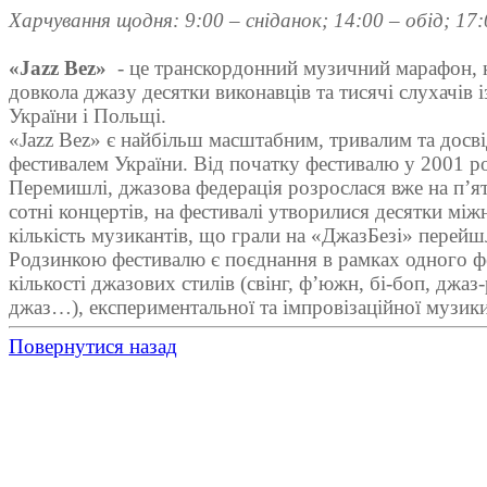
Харчування щодня: 9:00 – сніданок; 14:00 – обід; 17:
«Jazz Bez»
- це транскордонний музичний марафон, 
довкола джазу десятки виконавців та тисячі слухачів 
України і Польщі.
«Jazz Bez» є найбільш масштабним, тривалим та дос
фестивалем України. Від початку фестивалю у 2001 ро
Перемишлі, джазова федерація розрослася вже на п’ят
сотні концертів, на фестивалі утворилися десятки між
кількість музикантів, що грали на «ДжазБезі» перейш
Родзинкою фестивалю є поєднання в рамках одного ф
кількості джазових стилів (свінг, ф’южн, бі-боп, джаз-
джаз…), експериментальної та імпровізаційної музики
Повернутися назад