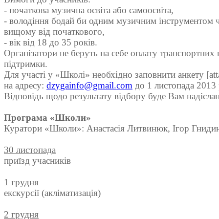
- початкова музична освіта або самоосвіта,
- володіння бодай би одним музичним інструментом ч
вищому від початкового,
- вік від 18 до 35 років.
Організатори не беруть на себе оплату транспортних в
підтримки.
Для участі у «Школі» необхідно заповнити анкету [att
на адресу:
dzygainfo@gmail.com
до 1 листопада 2013 
Відповідь щодо результату відбору буде Вам надіслан
Програма «Школи»
Куратори «Школи»: Анастасія Литвинюк, Ігор Гнидин,
30 листопада
приїзд учасників
1 грудня
екскурсії (акліматизація)
2 грудня