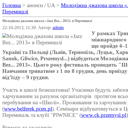
Головна
> анонси / UA >
Молодіжна джазова школа «Ja
Перемишлі
Молодіжна джазова школа «Jazz Bez... 2013» в Перемишлі
22-10-2013, 11:39. Автор:
admin
У рамках Три
міжнародного 
що пройде 4–1
Україні та Польщі (Львів, Тернопіль, Луцьк, Харкі
Sanok, Gliwice, Prszemysl...) відбудеться Молодіж
Bez... 2013». Цього року фестиваль проводить "
Навчання триватиме з 1 по 8 грудня, день приїзду
від’їзду – 9 грудня.
Участь в школі безкоштовна! Учасники будуть забезп
харчуванням за рахунок організаторів протягом всьо
перебування на «Школі». Проживання та харчування: 
(
www.belferek.pcen.pl
). Семінари відбуватимуться в Ц
Перемишль та клубі "PIWNICE" (
www.ck.przemysl.pl
)
Вимоги до учасників: