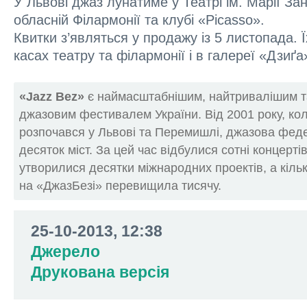
У Львові джаз лунатиме у Театрі ім. Марії Зан
обласній Філармонії та клубі «Picasso».
Квитки з’являться у продажу із 5 листопада. 
касах театру та філармонії і в галереї «Дзиґа
«Jazz Bez»
є наймасштабнішим, найтривалішим т
джазовим фестивалем України. Від 2001 року, к
розпочався у Львові та Перемишлі, джазова фед
десяток міст. За цей час відбулися сотні концерті
утворилися десятки міжнародних проектів, а кільк
на «ДжазБезі» перевищила тисячу.
25-10-2013, 12:38
Джерело
Друкована версія