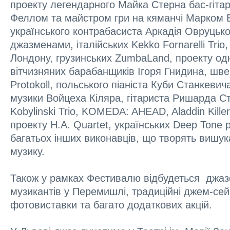
проекту легендарного Майка Стерна бас-гіт
Феллом та майстром гри на кяманчі Марком Е
українського контрабасиста Аркадія Овруцьк
джазменами, італійських Kekko Fornarelli Trio, 
Лондону, грузинських ZumbaLand, проекту од
вітчизняних барабанщиків Ігоря Гнидина, ш
Protokoll, польського піаніста Куби Станкевич
музики Войцеха Кіляра, гітариста Ришарда С
Kobylinski Trio, KOMEDA: AHEAD, Aladdin Kille
проекту H.A. Quartet, українських Deep Tone p
багатьох інших виконавців, що творять вишук
музику.
Також у рамках Фестивалю відбудеться джа
музикантів у Перемишлі, традиційні джем-се
фотовиставки та багато додаткових акцій.