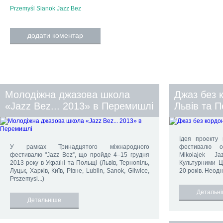
Przemyśl
Sianok
Jazz Bez
додати коментар
Молодіжна джазова школа
Джаз без 
«Jazz Bez... 2013» в Перемишлі
Львів та 
Ідея проекту 
У рамках Тринадцятого міжнародного
фестивалю о
фестивалю "Jazz Bez”, що пройде 4–15 грудня
Mikoіajek Ja
2013 року в Україні та Польщі (Львів, Тернопіль,
Культурними 
Луцьк, Харків, Київ, Рівне, Lublin, Sanok, Gliwice,
20 років. Неод
Prszemysl...)
Детальн
Детальніше