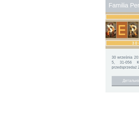
Familia Pe
30 września 201
5, 31-056 K
przedsprzedaż 2
Детальн
2015 ©