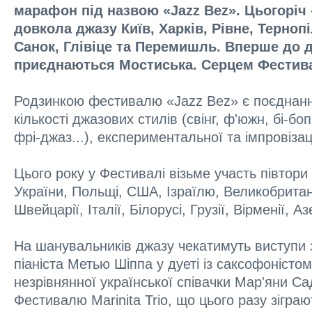
марафон під назвою «Jazz Bez». Цьогоріч 
довкола джазу Київ, Харків, Рівне, Терноп
Санок, Глівіце та Перемишль. Вперше до 
приєднаються Мостиська. Серцем Фестива
Родзинкою фестивалю «Jazz Bez» є поєднан
кількості джазових стилів (свінг, ф'южн, бі-бо
фрі-джаз...), експериментальної та імпровізац
Цього року у Фестивалі візьме участь півтори 
України, Польщі, США, Ізраїлю, Великобритані
Швейцарії, Італії, Білорусі, Грузії, Вірменії
На шанувальників джазу чекатимуть виступи з
піаніста Метью Шіппа у дуеті із саксофоніст
незрівнянної української співачки Мар'яни Са
Фестивалю Marinita Trio, що цього разу зігра