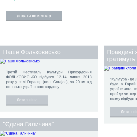
додати коментар
Наше Фольковисько
Правдиві 
гратимуть 
Третій Фестиваль Культури Прикордоння
ФОЛЬКОВИСЬКО відбувся 12-14 липня 2013
"Культура - це 
року у селі Гораєць (пол. Gorajec), за 20 км від
буде в Горайц
польсько-українського кордону...
українського 
пройде четвер
якому відбудет
Детальніше
Детальн
"Єдина Галичина"