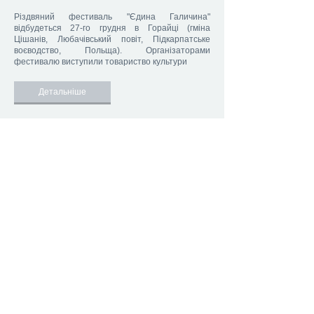
Різдвяний фестиваль "Єдина Галичина"
відбудеться 27-го грудня в Горайці (гміна
Цішанів, Любачівський повіт, Підкарпатське
воєводство, Польща). Організаторами
фестивалю виступили товариство культури
Детальніше
201