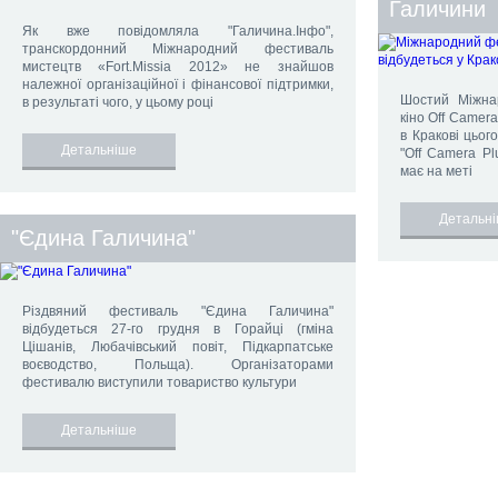
Галичини
Як вже повідомляла "Галичина.Інфо",
транскордонний Міжнародний фестиваль
мистецтв «Fort.Мissia 2012» не знайшов
належної організаційної і фінансової підтримки,
Шостий Міжна
в результаті чого, у цьому році
кіно Off Camera
в Кракові цьог
Детальніше
"Off Camera Pl
має на меті
Детальн
"Єдина Галичина"
Різдвяний фестиваль "Єдина Галичина"
відбудеться 27-го грудня в Горайці (гміна
Цішанів, Любачівський повіт, Підкарпатське
воєводство, Польща). Організаторами
фестивалю виступили товариство культури
Детальніше