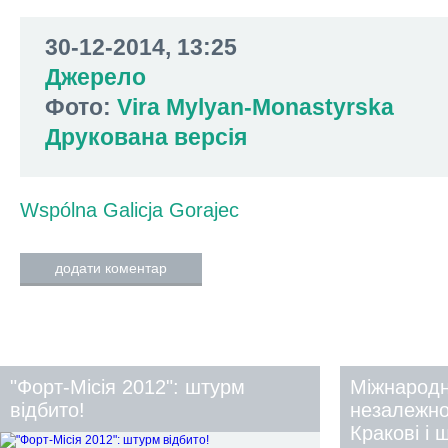
30-12-2014, 13:25
Джерело
Фото:
Vira Mylyan-Monastyrska
Друкована версія
Wspólna Galicja
Gorajec
додати коментар
"Форт-Місія 2012": штурм
Міжнарод
відбито!
незалежног
Кракові і 