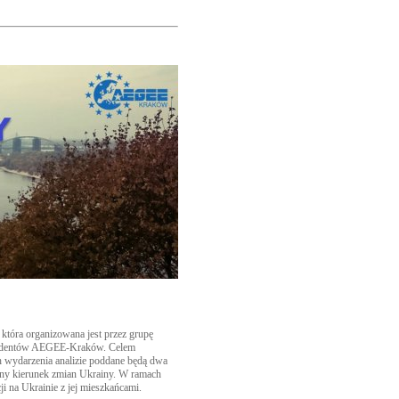
która organizowana jest przez grupę
 Studentów AEGEE-Kraków. Celem
ch wydarzenia analizie poddane będą dwa
ecny kierunek zmian Ukrainy. W ramach
ji na Ukrainie z jej mieszkańcami.