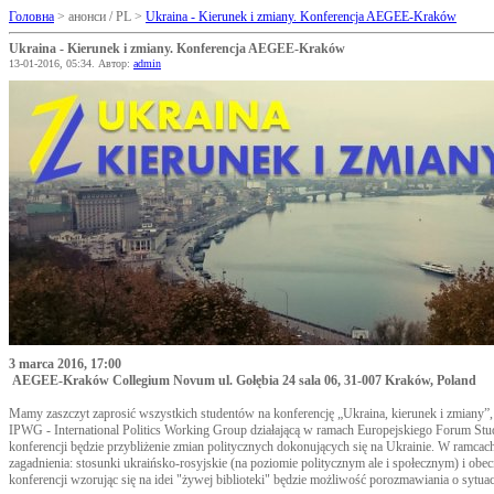
Головна
> анонси / PL >
Ukraina - Kierunek i zmiany. Konferencja AEGEE-Kraków
Ukraina - Kierunek i zmiany. Konferencja AEGEE-Kraków
13-01-2016, 05:34. Автор:
admin
3 marca 2016, 17:00
AEGEE-Kraków Collegium Novum ul. Gołębia 24 sala 06, 31-007 Kraków, Poland
Mamy zaszczyt zaprosić wszystkich studentów na konferencję „Ukraina, kierunek i zmiany”, 
IPWG - International Politics Working Group działającą w ramach Europejskiego Forum
konferencji będzie przybliżenie zmian politycznych dokonujących się na Ukrainie. W ramca
zagadnienia: stosunki ukraińsko-rosyjskie (na poziomie politycznym ale i społecznym) i ob
konferencji wzorując się na idei "żywej biblioteki" będzie możliwość porozmawiania o sytuac