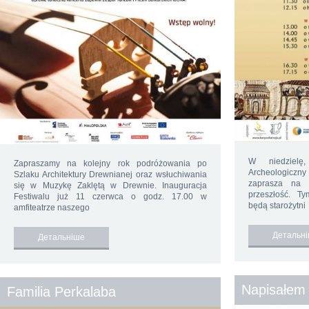
W niedzielę
Zapraszamy na kolejny rok podróżowania po
Archeologiczny 
Szlaku Architektury Drewnianej oraz wsłuchiwania
zaprasza na 
się w Muzykę Zaklętą w Drewnie. Inauguracja
przeszłość. T
Festiwalu już 11 czerwca o godz. 17.00 w
będą starożytni
amfiteatrze naszego
Детальн
Детальніше
Napisałem 
Familia Perkalaba