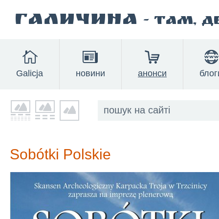
Галичина
- там, 
Galicja
новини
анонси
блог
Sobótki Polskie