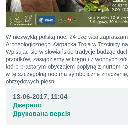
W niezwykłą polską noc, 24 czerwca zaprasza
Archeologicznego Karpacka Troja w Trzcinicy na 
Wpisując się w słowiańskie tradycje budząc duc
przodków, zasiądziemy w kręgu i z wonnych ziół 
które prastarym obyczajem popłyną z nurtem rze
w tę szczególną noc ma symboliczne znaczenie
obrzędowych pieśni.
13-06-2017, 11:04
Джерело
Друкована версія