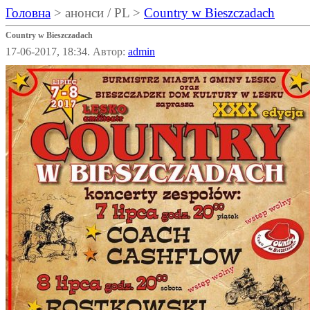
Головна
> анонси / PL >
Country w Bieszczadach
Country w Bieszczadach
17-06-2017, 18:34. Автор:
admin