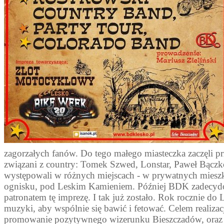
zagorzałych fanów. Do tego małego miasteczka zaczęli p
związani z country: Tomek Szwed, Lonstar, Paweł Bącz
występowali w różnych miejscach - w prywatnych mieszka
ognisku, pod Leskim Kamieniem. Później BDK zadecydo
patronatem tę imprezę. I tak już zostało. Rok rocznie do Le
muzyki, aby wspólnie się bawić i fetować. Celem realizacj
promowanie pozytywnego wizerunku Bieszczadów, oraz 