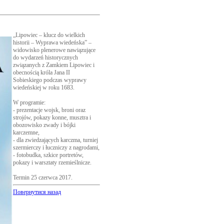
„Lipowiec – klucz do wielkich
historii – Wyprawa wiedeńska” –
widowisko plenerowe nawiązujące
do wydarzeń historycznych
związanych z Zamkiem Lipowiec i
obecnością króla Jana II
Sobieskiego podczas wyprawy
wiedeńskiej w roku 1683.
W programie:
- prezentacje wojsk, broni oraz
strojów, pokazy konne, musztra i
obozowisko zwady i bójki
karczemne,
- dla zwiedzających karczma, turniej
szermierczy i łuczniczy z nagrodami,
- fotobudka, szkice portretów,
pokazy i warsztaty rzemieślnicze.
Termin 25 czerwca 2017.
Повернутися назад