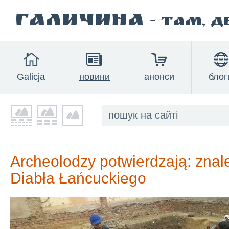
Галичина
- там, 
Galicja
новини
анонси
блог
Archeolodzy potwierdzają: zna
Diabła Łańcuckiego