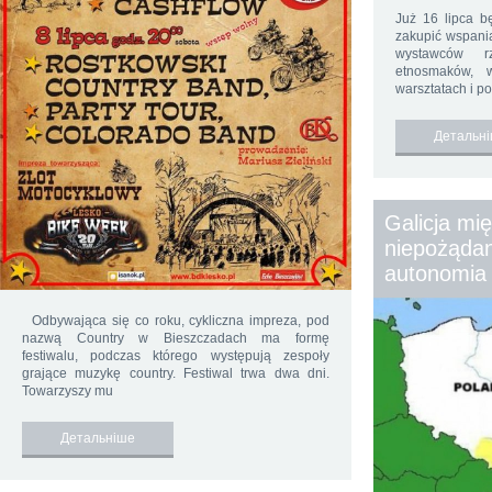
Już 16 lipca b
zakupić wspani
wystawców rz
etnosmaków, 
warsztatach i p
Детальн
Galicja mi
niepożądan
autonomia
Odbywająca się co roku, cykliczna impreza, pod
nazwą Country w Bieszczadach ma formę
festiwalu, podczas którego występują zespoły
grające muzykę country. Festiwal trwa dwa dni.
Towarzyszy mu
Детальніше