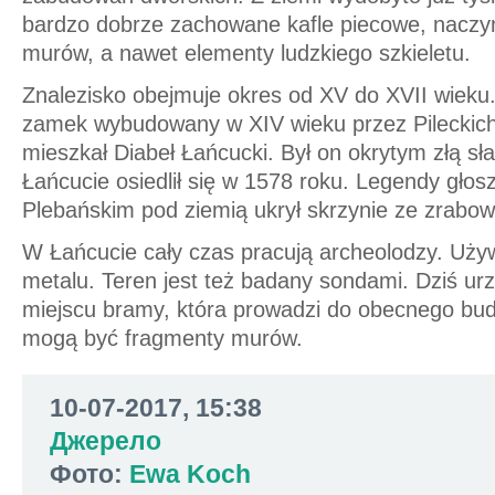
bardzo dobrze zachowane kafle piecowe, naczyni
murów, a nawet elementy ludzkiego szkieletu.
Znalezisko obejmuje okres od XV do XVII wieku
zamek wybudowany w XIV wieku przez Pileckich
mieszkał Diabeł Łańcucki. Był on okrytym złą s
Łańcucie osiedlił się w 1578 roku. Legendy gło
Plebańskim pod ziemią ukrył skrzynie ze zrabo
W Łańcucie cały czas pracują archeolodzy. Uży
metalu. Teren jest też badany sondami. Dziś ur
miejscu bramy, która prowadzi do obecnego bud
mogą być fragmenty murów.
10-07-2017, 15:38
Джерело
Фото:
Ewa Koch