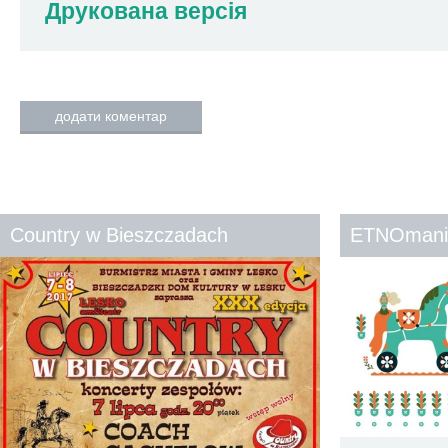
Друкована версія
додати коментар
Country w Bieszczadach
ETNOmani