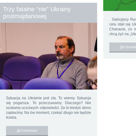
Trzy fatalne “nie” Ukrainy
postmajdanowej
Galicyjscy Rusi
celu stali się 
Chanacie, co i
chcą żyć na „Ukra
Детальн
Sytuacja na Ukrainie jest zła. To wiemy. Sytuacja
się pogarsza. To przeczuwamy. Dlaczego? Nie
szukamy uczciwych odpowiedzi. Za to kiedyś słono
zapłacimy. Na ów moment, czekać długo nie będzie
trzeba.
Детальніше