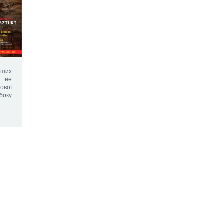
іших
у не
ової
боку
2015 ©
шибкоДоГури