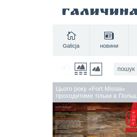
Галичин
Galicja
новини
6
1
2
3
4
5
Цього року «Fort.Missia»
¬пе
проходитиме тільки в Польщ