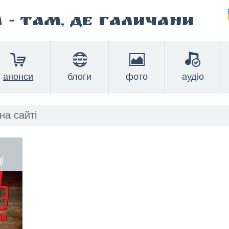
а
- там, де Галичани
анонси
блоги
фото
аудіо
ред
і