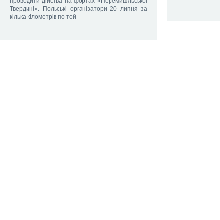
проводити дійства на фортах «Перемишльської
Твердині». Польські організатори 20 липня за
кілька кілометрів по той
20