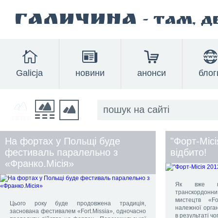
Галичина
- там, 
Galicja
новини
анонси
блог
На фортах у Польщі буде
"Форт-Місі
фестиваль паралельно з
відбито!
«Франко.Місія»
Як вже пові
транскордон
мистецтв «F
Цього року буде продовжена традиція,
належної орган
заснована фестивалем «Fort.Missia», одночасно
в результаті чо