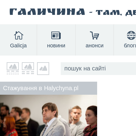
Галичина
- там, 
Galicja
новини
анонси
блог
Стажування в Halychyna.pl