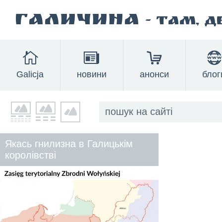
Галичина
- там, 
Galicja
новини
анонси
блог
Якась гнилизна в Галицькім
королівстві