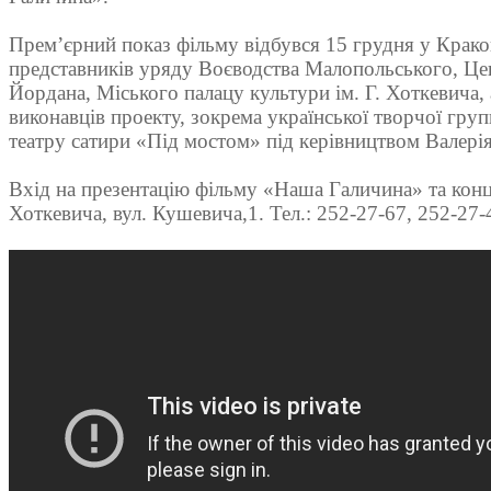
Прем’єрний показ фільму відбувся 15 грудня у Крако
представників уряду Воєводства Малопольського, Цен
Йордана, Міського палацу культури ім. Г. Хоткевича,
виконавців проекту, зокрема української творчої гру
театру сатири «Під мостом» під керівництвом Валері
Вхід на презентацію фільму «Наша Галичина» та конц
Хоткевича, вул. Кушевича,1. Тел.: 252-27-67, 252-27-