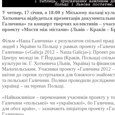
У четвер, 17 січня, о 18:00 у Міському палаці кул
Хоткевича відбудеться презентація документаль
Галичина» та концерт творчих колективів – учас
проекту «Мости між містами» (Львів – Краків – Б
Фільм «Наша Галичина» є результатом спільної прац
людей з України та Польщі у рамках проекту «Галич
Галичина» («Galicja 2012 – Nasza Galicja»). Проект ре
Центру молоді ім. Г.Йордана (Краків, Польща) спіль
культури ім. Г. Хоткевича (Львів, Україна) та фінанс
Малопольським. Учасники проекту «Галичина 2012 –
квітня до серпня зустрічалися для ближчого знайомств
та польської Галичини. Поляки проводили дослідження
українці – на теренах Польщі.
«Найважливіше – переконання учасників проекту у то
Галичини «польської» чи «української», бо Галичина, як
для обох країн», – зазначають ініціатори проекту «Г
Галичина».