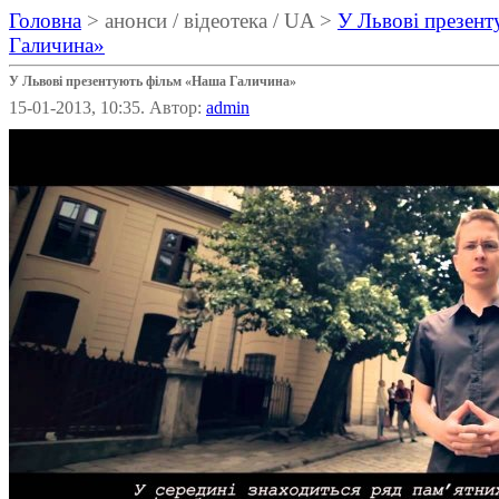
Головна
> анонси / відеотека / UA >
У Львові презен
Галичина»
У Львові презентують фільм «Наша Галичина»
15-01-2013, 10:35. Автор:
admin