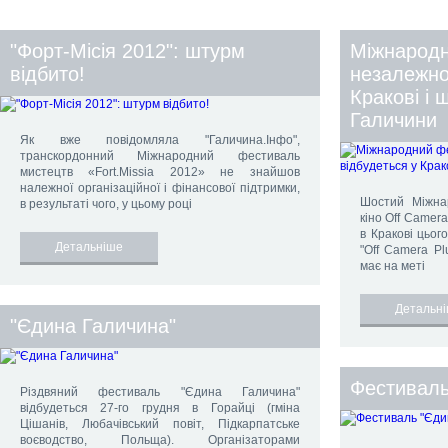
"Форт-Місія 2012": штурм
Міжнарод
відбито!
незалежног
Кракові і 
Галичини
Як вже повідомляла "Галичина.Інфо",
транскордонний Міжнародний фестиваль
мистецтв «Fort.Мissia 2012» не знайшов
належної організаційної і фінансової підтримки,
Шостий Міжна
в результаті чого, у цьому році
кіно Off Camera
в Кракові цьог
Детальніше
"Off Camera Pl
має на меті
Детальн
"Єдина Галичина"
Фестиваль
Різдвяний фестиваль "Єдина Галичина"
відбудеться 27-го грудня в Горайці (гміна
Цішанів, Любачівський повіт, Підкарпатське
воєводство, Польща). Організаторами