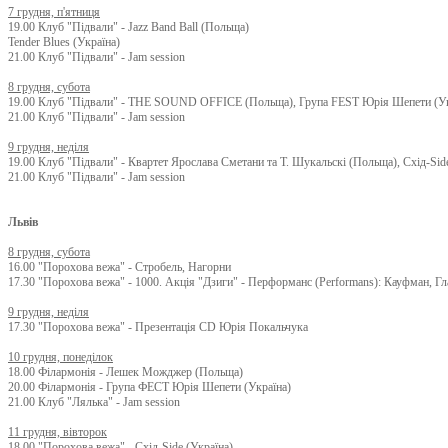
7 грудня, п'ятниця
19.00 Клуб "Підвали" - Jazz Band Ball (Польща)
Tender Blues (Україна)
21.00 Клуб "Підвали" - Jam session
8 грудня, субота
19.00 Клуб "Підвали" - THE SOUND OFFICE (Польща), Група FEST Юрія Шепети (Ук
21.00 Клуб "Підвали" - Jam session
9 грудня, неділя
19.00 Клуб "Підвали" - Квартет Ярослава Сметани та T. Шукальскі (Польща), Схід-Side
21.00 Клуб "Підвали" - Jam session
Львів
8 грудня, субота
16.00 "Порохова вежа" - Стробель, Нагорни
17.30 "Порохова вежа" - 1000. Акція "Дзиги" - Перформанс (Performans): Кауфман, Гл
9 грудня, неділя
17.30 "Порохова вежа" - Презентація CD Юрія Покальчука
10 грудня, понеділок
18.00 Філармонія - Лешек Можджер (Польща)
20.00 Філармонія - Група ФЕСТ Юрія Шепети (Україна)
21.00 Клуб "Лялька" - Jam session
11 грудня, вівторок
18.00 "Порохова вежа" - Схід-Side (Україна)