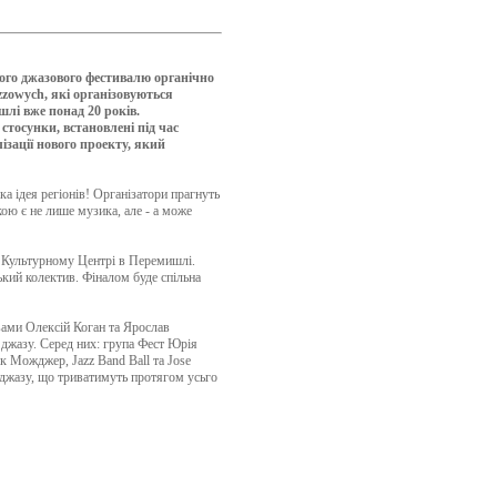
ого джазового фестивалю органічно
zzowych, які організовуються
і вже понад 20 років.
стосунки, встановлені під час
зації нового проекту, який
а ідея регіонів! Організатори прагнуть
кою є не лише музика, але - а може
у Культурному Центрі в Перемишлі.
ький колектив. Фіналом буде спільна
вами Олексій Коган та Ярослав
 джазу. Серед них: група Фест Юрія
к Можджер, Jazz Band Ball та Jose
 джазу, що триватимуть протягом усьго