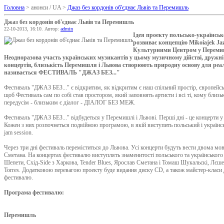
Головна
> анонси / UA >
Джаз без кордонів об'єднає Львів та Перемишль
Джаз без кордонів об'єднає Львів та Перемишль
22-10-2013, 16:10. Автор:
admin
Ідея проекту польсько-українськ
розвиває концепцію Mikoіajek Ja
Культурними Центром у Перемишл
Неодноразова участь українських музикантів у цьому музичному дійстві, дружні 
концертів, близькість Перемишля і Львова створюють природну основу для реалі
називається ФЕСТИВАЛЬ "ДЖАЗ БЕЗ..."
Фестиваль "ДЖАЗ БЕЗ..." є відкритим, як відкритим є наш спільний простір, європейськ
щоб Фестиваль сам по собі став простором, який заповнять артисти і всі ті, кому близь
передусім - близьким є діалог - ДІАЛОГ БЕЗ МЕЖ.
Фестиваль "ДЖАЗ БЕЗ..." відбудеться у Перемишлі і Львові. Перші дні - це концерти 
Кожен з них розпочнеться подвійною програмою, в якій виступить польський і українс
jam session.
Через три дні фестиваль переміститься до Львова. Усі концерти будуть вести двома мо
Сметана. На концертах фестивалю виступлять знаменитості польського та українського
Шепети, Схід-Side з Харкова, Tender Blues, Ярослав Сметана і Томаш Шукальскі, Лєше
Torres. Додатковою перевагою проекту буде видання диску CD, а також майстер-класи
фестивалю.
Програма фестивалю:
Перемишль