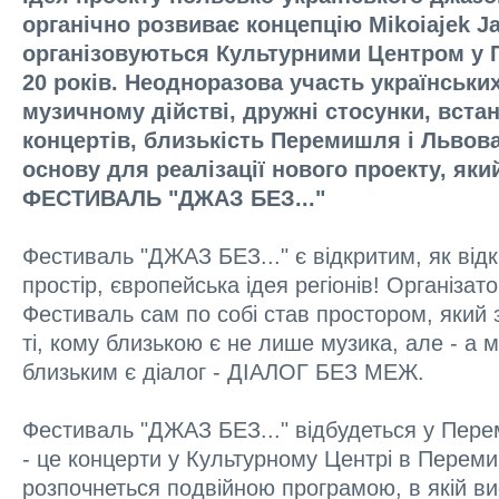
органічно розвиває концепцію Mikoіajek Ja
організовуються Культурними Центром у 
20 років. Неодноразова участь українськи
музичному дійстві, дружні стосунки, встан
концертів, близькість Перемишля і Льво
основу для реалізації нового проекту, яки
ФЕСТИВАЛЬ "ДЖАЗ БЕЗ..."
Фестиваль "ДЖАЗ БЕЗ..." є відкритим, як від
простір, європейська ідея регіонів! Організат
Фестиваль сам по собі став простором, який з
ті, кому близькою є не лише музика, але - а 
близьким є діалог - ДІАЛОГ БЕЗ МЕЖ.
Фестиваль "ДЖАЗ БЕЗ..." відбудеться у Перем
- це концерти у Культурному Центрі в Переми
розпочнеться подвійною програмою, в якій ви