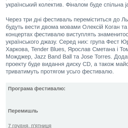
український колектив. Фіналом буде спільна j
Через три дні фестиваль переміститься до Ль
будуть вести двома мовами Олексій Коган т
концертах фестивалю виступлять знаменитост
українського джазу. Серед них: група Фест Юр
Харкова, Tender Blues, Ярослав Сметана і Т
Можджер, Jazz Band Ball та Jose Torres. До
проекту буде видання диску CD, а також май
триватимуть протягом усьго фестивалю.
Програма фестивалю:
Перемишль
7 грудня, п'ятниця