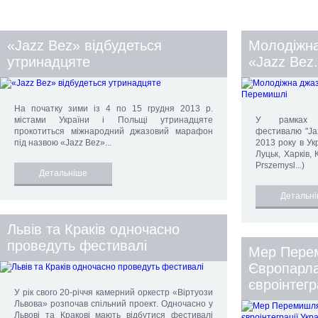
«Jazz Bez» відбудеться
Молодіжн
утринадцяте
«Jazz Bez
На початку зими із 4 по 15 грудня 2013 р.
містами України і Польщі утринадцяте
У рамках Т
прокотиться міжнародний джазовий марафон
фестивалю "Ja
під назвою «Jazz Bez»...
2013 року в Укр
Луцьк, Харків, К
Prszemysl...)
Детальніше
Детальн
Львів та Краків одночасно
проведуть фестивалі
Мер Пере
Європарла
євроінтегр
У рік свого 20-річчя камерний оркестр «Віртуози
Львова» розпочав спільний проект. Одночасно у
Львові та Кракові мають відбутися фестивалі