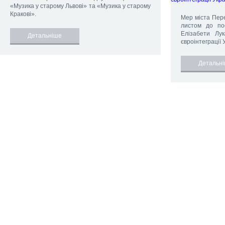
«Музика у старому Львові» та «Музика у старому
Кракові».
Мер міста Пер
листом до по
Елізабети Лук
Детальніше
євроінтеграції У
Детальн
2015 ©