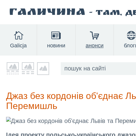
Галичина
- там, 
Galicja
новини
анонси
блог
Джаз без кордонів об'єднає Ль
Перемишль
Ідея проекту польсько-українського джаз