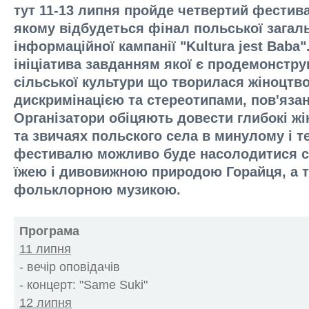
тут 11-13 липня пройде четвертий фестив
якому відбудеться фінал польської загал
інформаційної кампанії "Kultura jest Baba"
ініціатива завданням якої є продемонстру
сільської культури що творилася жіноцтво
дискримінацією та стереотипами, пов'язан
Організатори обіцяють довести глибокі жі
та звичаях польского села в минулому і т
фестивалю можливо буде насолодитися
їжею і дивовижною природою Горайця, а 
фольклорною музикою.
Програма
11 липня
- вечір оповідачів
- концерт: "Same Suki"
12 липня