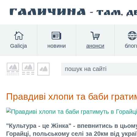
Галичина
- там, 
Galicja
новини
анонси
блог
Правдиві хлопи та баби грати
"Культура - це Жінка" - впевнитись в цьо
Горайці, польському селі за 20км від укра