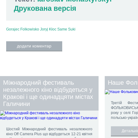
Друкована версія
Gorajec
Folkowisko
Joryj Kłoc
Same Suki
додати коментар
Міжнародний фестиваль
Наше Фол
незалежного кіно відбудеться у
Кракові і ще одинадцяти містах
Галичини
Третій Фест
ФОЛЬКОВИСЬК
року у селі Гор
польсько-україн
Шостий Міжнародний фестиваль незалежного
Детальн
кіно Off Camera Plus що відбудеться 12-21 квітня