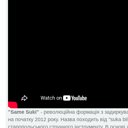
"Same Suki"
- революційна формація з задиркув
на початку 2012 року. Назва походить від "suka bil
старопольського струнного інструменту. В основі 