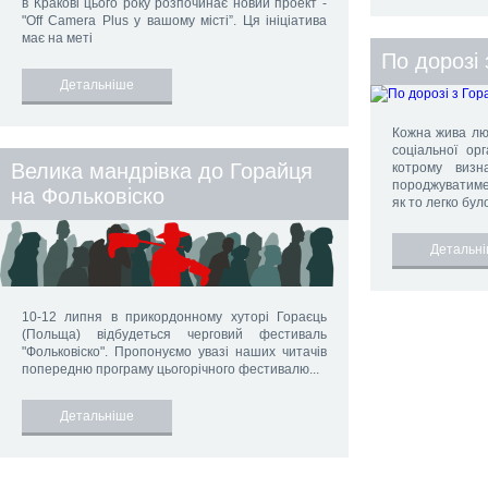
в Кракові цього року розпочинає новий проект -
"Off Camera Plus у вашому місті”. Ця ініціатива
має на меті
По дорозі 
Детальніше
Кожна жива люд
соціальної орг
Велика мандрівка до Горайця
котрому визн
породжуватиме 
на Фольковіско
як то легко бул
Детальн
10-12 липня в прикордонному хуторі Гораєць
(Польща) відбудеться черговий фестиваль
"Фольковіско". Пропонуємо увазі наших читачів
попередню програму цьогорічного фестивалю...
Детальніше