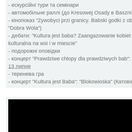
- ескурсійні тури та семінари
- автомобільне раллі (до Kresowej Osady в Baszni 
- кінопоказ "Zywobyci przi granicy. Babski godki z o
"Dobra Wola")
- дебати: "Kultura jest baba? Zaangazowanie kobiet 
kulturalna na wsi i w miescie"
- подорожні оповідки
- концерт "Prawdziwe chlopy dla prawdziwych bab":
13 липня
- теренева гра
- концерт "Kultura jest Baba": "Blokowioska" (Катовіц