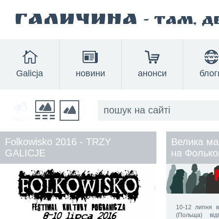
Галичина
- там, 
Galicja
новини
анонси
блог
Folkowisko 2016 - TRZY
Велика ма
GALICJE
на Фолько
10-12 липня в
(Польща) від