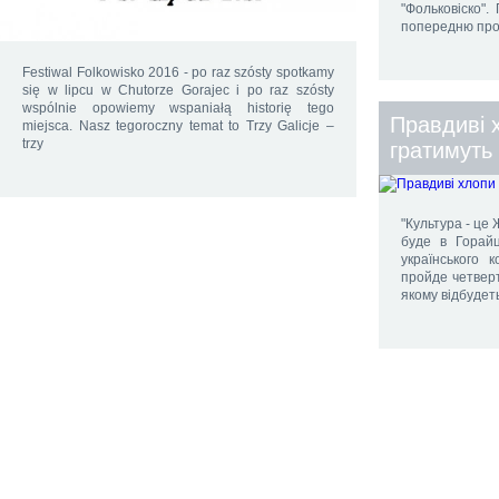
"Фольковіско".
попередню прог
Festiwal Folkowisko 2016 - po raz szósty spotkamy
się w lipcu w Chutorze Gorajec i po raz szósty
wspólnie opowiemy wspaniałą historię tego
Правдиві 
miejsca. Nasz tegoroczny temat to Trzy Galicje –
trzy
гратимуть 
"Культура - це 
буде в Горайц
українського 
пройде четвер
якому відбудет
20