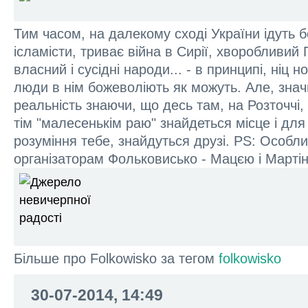
Тим часом, на далекому сході України ідуть б
ісламісти, триває війна в Сирії, хворобливий 
власний і сусідні народи... - в принципі, ніц но
люди в нім божеволіють як можуть. Але, зна
реальність знаючи, що десь там, на Розточчі, 
тім "малесенькім раю" знайдеться місце і для
розуміння тебе, знайдуться друзі. PS: Особли
організаторам Фольковисько - Мацєю і Мартін
Більше про Folkowisko за тегом
folkowisko
30-07-2014, 14:49