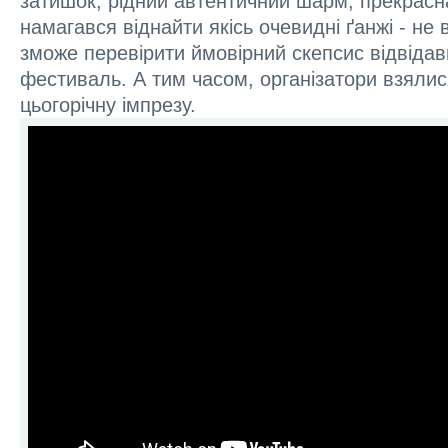
затишок, рідний автентичний шарм, прекрасн
намагався віднайти якісь очевидні ґанжі - не 
зможе перевірити ймовірний скепсис відвіда
фестиваль. А тим часом, організатори взялис
цьогорічну імпрезу.