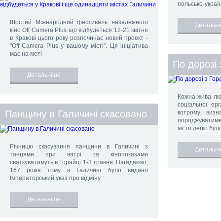
польсько-україн
Шостий Міжнародний фестиваль незалежного
Детальн
кіно Off Camera Plus що відбудеться 12-21 квітня
в Кракові цього року розпочинає новий проект -
"Off Camera Plus у вашому місті”. Ця ініціатива
має на меті
По дорозі 
Детальніше
Кожна жива люд
соціальної орг
Панщину в Галичині скасовано
котрому визн
породжуватиме 
як то легко бул
Річницю скасування панщини в Галичині з
Детальн
танцями при ватрі та кінопоказами
святкуватимуть в Горайці 1-3 травня. Нагадаємо,
167 років тому в Галичині було видано
Імператорський указ про відміну
Детальніше