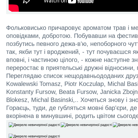
Фольковисько причаровує ароматом трав і ме
оповідками, добротою. Побувавши на фестив
позбутись певного дежа-в'ю, непоборного чут
так, якби тут і вроджений, - тут почуваєшся 
вповні, і частиною цілого, - кожне наступне 
переростає в приятельські дружні відносини,
Переглядаю список нещодавньододаних друзі
Kowalewski Tomasz, Piotr Koczulap, Michal Basin
Konstanty Fursow, Beata Fursow, Janicka Zbojn
Blokesz, Michal Basinski,.. Хочеться знову і з
Гораєць, туди, де губляться мовні бар'єри, де
вкорінена в минувшині, родить цвітом сьогод