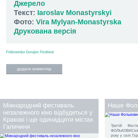
Джерело
Текст:
Iaroslav Monastyrskyi
Фото:
Vira Mylyan-Monastyrska
Друкована версія
Folkowisko
Gorajec
Festiwal
додати коментар
Міжнародний фестиваль
Наше Фол
незалежного кіно відбудеться у
Кракові і ще одинадцяти містах
Галичини
Третій Фест
ФОЛЬКОВИСЬК
року у селі Гор