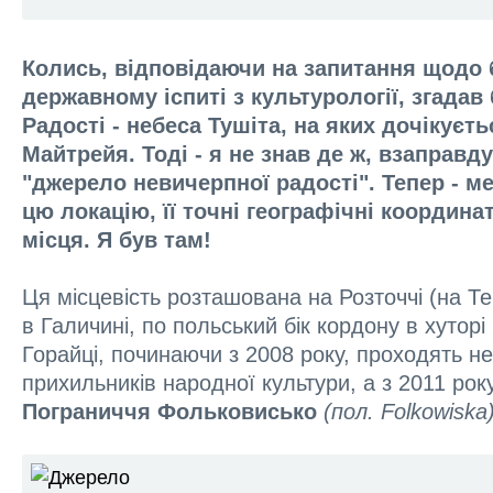
Колись, відповідаючи на запитання щодо
державному іспиті з культурології, згада
Радості - небеса Тушіта, на яких дочікуєт
Майтрейя. Тоді - я не знав де ж, взаправд
"джерело невичерпної радості". Тепер - ме
цю локацію, її точні географічні координа
місця. Я був там!
Ця місцевість розташована на Розточчі (на Т
в Галичині, по польський бік кордону в хуторі
Горайці, починаючи з 2008 року, проходять не
прихильників народної культури, а з 2011 рок
Пограниччя Фольковисько
(пол. Folkowiska