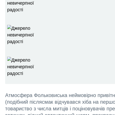
Атмосфера Фольковиська неймовірно привітна
(подібний післясмак відчувався хіба на першо
товариство з числа митців і поціновувачів пр