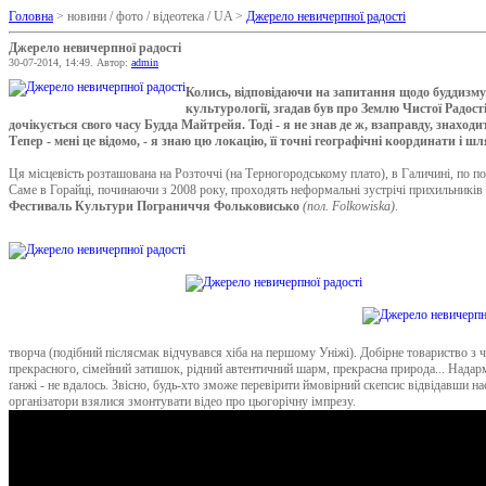
Головна
> новини / фото / відеотека / UA >
Джерело невичерпної радості
Джерело невичерпної радості
30-07-2014, 14:49. Автор:
admin
Колись, відповідаючи на запитання щодо буддизму
культурології, згадав був про Землю Чистої Радості
дочікується свого часу Будда Майтрейя. Тоді - я не знав де ж, взаправду, знаход
Тепер - мені це відомо, - я знаю цю локацію, її точні географічні координати і шл
Ця місцевість розташована на Розточчі (на Терногородському плато), в Галичині, по по
Саме в Горайці, починаючи з 2008 року, проходять неформальні зустрічі прихильників н
Фестиваль Культури Пограниччя Фольковисько
(пол. Folkowiska)
.
творча (подібний післясмак відчувався хіба на першому Уніжі). Добірне товариство з ч
прекрасного, сімейний затишок, рідний автентичний шарм, прекрасна природа... Надарм
ґанжі - не вдалось. Звісно, будь-хто зможе перевірити ймовірний скепсис відвідавши н
організатори взялися змонтувати відео про цьогорічну імпрезу.