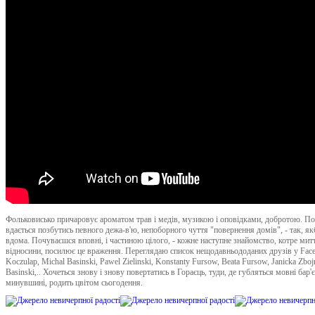
Фольковисько причаровує ароматом трав і медів, музикою і оповідками, добротою. По
вдається позбутись певного дежа-в'ю, непоборного чуття "повернення домів", - так, як
вдома. Почуваєшся вповні, і частиною цілого, - кожне наступне знайомство, котре мит
відносини, посилює це враження. Переглядаю список нещодавньододаних друзів у Face
Koczulap, Michal Basinski, Pawel Zielinski, Konstanty Fursow, Beata Fursow, Janicka Zboj
Basinski,.. Хочеться знову і знову повертатись в Гораєць, туди, де губляться мовні бар'є
минувшині, родить цвітом сьогодення.