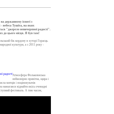
 на державному іспиті з
 - небеса Тушіта, на яких
иться "джерело невичерпної радості".
ях до цього місця. Я був там!
льський бік кордону в хуторі Гораєць.
ародної культури, а з 2011 року -
Атмосфера Фольковиська
неймовірно привітна, щира і
исла митців і поціновувачів
а намагався віднайти якісь очевидні
аступний фестиваль. А тим часом,