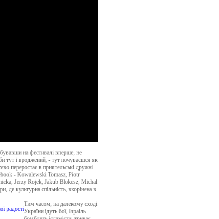
бувавши на фестивалі вперше, не
би тут і вроджений, - тут почуваєшся як
тєво переростає в приятельські дружні
book - Kowalewski Tomasz, Piotr
nicka, Jerzy Rojek, Jakub Blokesz, Michal
ри, де культурна спільність, вкорінена в
Тим часом, на далекому сході
України ідуть бої, Ізраіль
бомблять ісламісти, триває