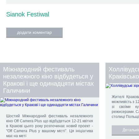
Sianok
Festiwal
додати коментар
Міжнародний фестиваль
Холлівудсь
незалежного кіно відбудеться у
Краківсько
Кракові і ще одинадцяти містах
Галичини
Жителі Кракова
можливість з 12
зі своїми к
режисерами. Са
Шостий Міжнародний фестиваль незалежного
столиці Польщі
кіно Off Camera Plus що відбудеться 12-21 квітня
в Кракові цього року розпочинає новий проект -
Детальн
"Off Camera Plus у вашому місті”. Ця ініціатива
має на меті