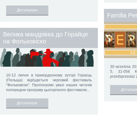
Детальніше
Familia Pe
Велика мандрівка до Горайця
на Фольковіско
30 września 201
5, 31-056 K
10-12 липня в прикордонному хуторі Гораєць
przedsprzedaż 2
(Польща) відбудеться черговий фестиваль
"Фольковіско". Пропонуємо увазі наших читачів
Детальн
попередню програму цьогорічного фестивалю...
Детальніше
2015 ©