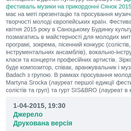
фестиваль музики на прикордонні Сянок 2015
має на меті презентацію та просування музичн
творчості молоді європейських країн. Фести
квітня 2015 року в Саноцькому Будинку культу
позмагатись в майстерності для молодих митц
програмі, зокрема, пісенний конкурс (солістів
інструментальних ансамблів), вокально-інстр
класи та концерти професійних артистів. Зір
буде композитор, співак, аранжувальник і м
Badach з групою. В рамках просування молод
Martyna Srocka (лауреат першої едикції фест
солістів та груп) та гурт SIS&BRO (лауреат в к
1-04-2015, 19:30
Джерело
Друкована версія