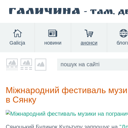
Галичина
- там, 
Galicja
новини
анонси
блог
Міжнародний фестиваль музик
в Сянку
Сяноцький Будинок Культуру запрошує на
"Д