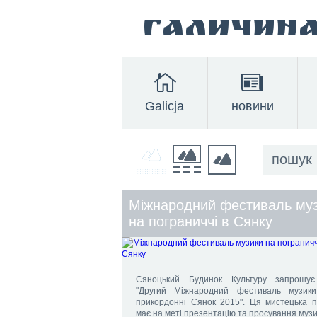
Галичин
Galicja
новини
Міжнародний фестиваль му
на пограниччі в Сянку
Сяноцький Будинок Культуру запрошу
"Другий Міжнародний фестиваль музик
прикордонні Сянок 2015". Ця мистецька п
має на меті презентацію та просування музи