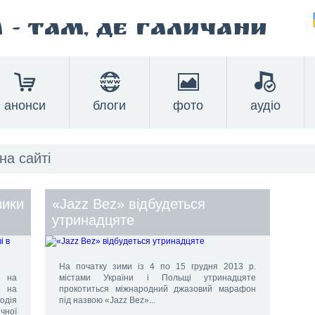
а
- там, де Галичани
анонси
блоги
фото
аудіо
зики
«Jazz Bez» відбудеться
утринадцяте
На початку зими із 4 по 15 грудня 2013 р.
є на
містами України і Польщі утринадцяте
и на
прокотиться міжнародний джазовий марафон
одія
під назвою «Jazz Bez»...
чної