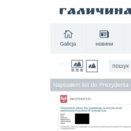
Галичин
Galicja
новини
Napisałem list do Prezydenta