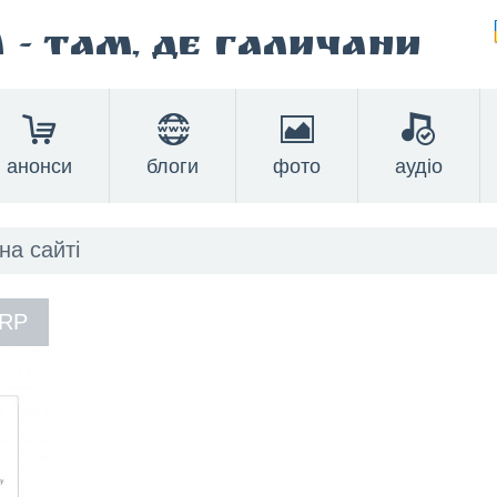
а
- там, де Галичани
анонси
блоги
фото
аудіо
 RP