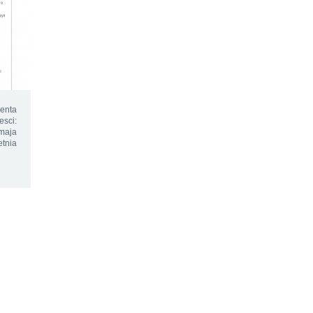
enta
sci:
maja
etnia
2015 ©
шибкоДоГури