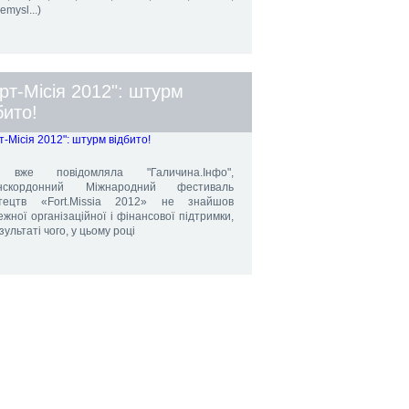
emysl...)
рт-Місія 2012": штурм
бито!
вже повідомляла "Галичина.Інфо",
нскордонний Міжнародний фестиваль
тецтв «Fort.Мissia 2012» не знайшов
жної організаційної і фінансової підтримки,
зультаті чого, у цьому році