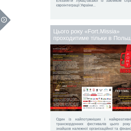
Елізабети Лукац’євської із закликом спр
євроінтеграції України...
Цього року «Fort.Missia»
проходитиме тільки в Польщ
Один із найпотужніших і найкреативн
транскордонних фестивалів цього рок
знайшов належної організаційної та фінанс