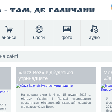
а
- там, де Галичани
анонси
блоги
фото
аудіо
«Jazz Bez» відбудеться
Мол
утринадцяте
«Ja
На початку зими із 4 по 15 грудня 2013 р.
містами України і Польщі утринадцяте
У 
прокотиться міжнародний джазовий марафон
фес
ся з
під назвою «Jazz Bez»...
2013
енту
Луць