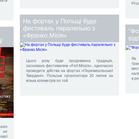
ияти
Prsz
На фортах у Польщі буде
фестиваль паралельно з
"Фо
«Франко.Місія»
від
і
Як 
Цього року буде продовжена традиція,
тра
заснована фестивалем «Fort.Missia», одночасно
мис
проводити дійства на фортах «Перемишльської
нале
Твердині». Польські організатори 20 липня за
в ре
кілька кілометрів по той
іших
у не
ової