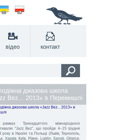
відео
контакт
одіжна джазова школа
zz Bez... 2013» в Перемишлі
рамках Тринадцятого міжнародного
тивалю "Jazz Bez”, що пройде 4–15 грудня
 року в Україні та Польщі (Львів, Тернопіль,
к, Харків, Київ, Рівне, Lublin, Sanok, Gliwice,