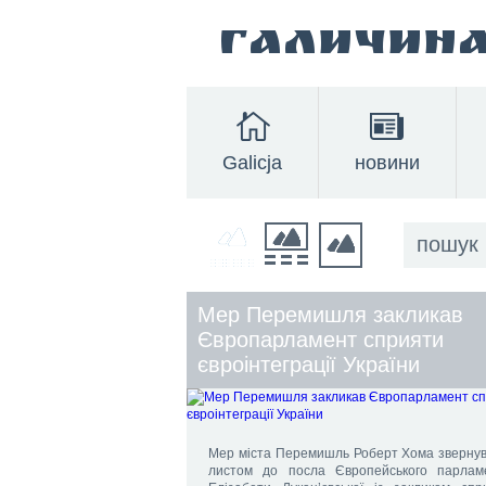
Галичин
Galicja
новини
Мер Перемишля закликав
Європарламент сприяти
євроінтеграції України
Мер міста Перемишль Роберт Хома звернув
листом до посла Європейського парлам