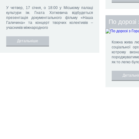
У четвер, 17 січня, о 18:00 у Міському палаці
культури ім. Гната Хоткевича відбудеться
презентація документального фільму «Наша
По дорозі 
Галичина» та концерт творчих колективів –
учасників міжнародного
Детальніше
Кожна жива люд
соціальної орг
котрому визн
породжуватиме 
як то легко бул
Детальн
2015 ©