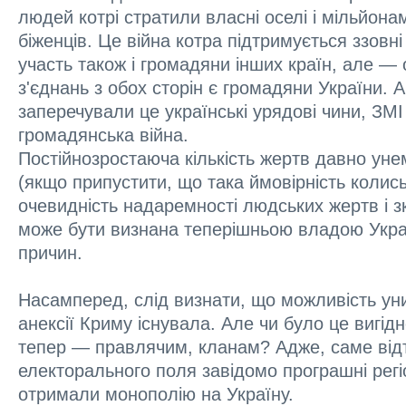
людей котрі стратили власні оселі і мільйона
біженців. Це війна котра підтримується ззовні 
участь також і громадяни інших країн, але —
з'єднань з обох сторін є громадяни України. А
заперечували це українські урядові чини, ЗМІ 
громадянська війна.
Постійнозростаюча кількість жертв давно у
(якщо припустити, що така ймовірність колись
очевидність надаремності людських жертв і з
може бути визнана теперішньою владою Україн
причин.
Насамперед, слід визнати, що можливість уни
анексії Криму існувала. Але чи було це вигідн
тепер — правлячим, кланам? Адже, саме від
електорального поля завідомо програшні регіо
отримали монополію на Україну.