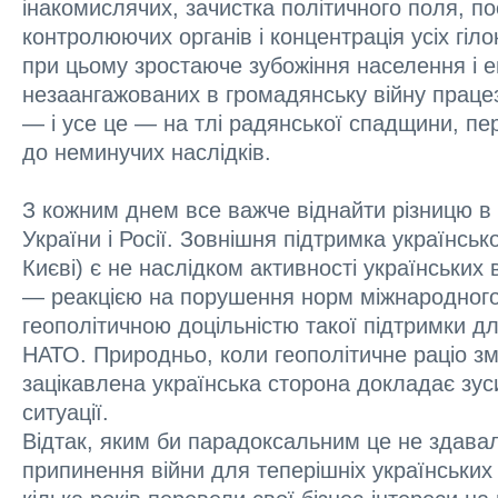
інакомислячих, зачистка політичного поля, п
контролюючих органів і концентрація усіх гіло
при цьому зростаюче зубожіння населення і е
незаангажованих в громадянську війну прац
— і усе це — на тлі радянської спадщини, п
до неминучих наслідків.
З кожним днем все важче віднайти різницю в
України і Росії. Зовнішня підтримка українськ
Києві) є не наслідком активності українських
— реакцією на порушення норм міжнародного 
геополітичною доцільністю такої підтримки дл
НАТО. Природньо, коли геополітичне раціо з
зацікавлена українська сторона докладає зу
ситуації.
Відтак, яким би парадоксальним це не здавал
припинення війни для теперішніх українських 