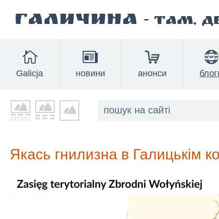
Галичина
- там, 
Galicja
новини
анонси
блог
Якась гнилизна в Галицькім ко