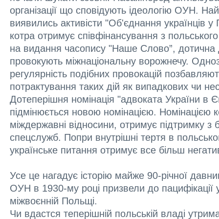
організації що сповідують ідеологію ОУН. Н
виявились активісти "Об'єднання українців у 
котра отримує співфінансування з польського
на видання часопису "Наше Слово”, дотична до
провокують міжнаціональну ворожнечу. Однозн
регулярність подібних провокацій позбавляю
потрактування таких дій як випадкових чи не
Дотеперішня номінація "адвоката України в 
підмінюється новою номінацією. Номінацією к
міждержавні відносини, отримує підтримку з б
спецслужб. Попри внутрішні тертя в польсько
українське питання отримує все більш негат
Усе це нагадує історію майже 90-річної давнин
ОУН в 1930-му році призвели до пацифікації 
міжвоєнній Польщі.
Чи вдастся теперішній польській владі утрим