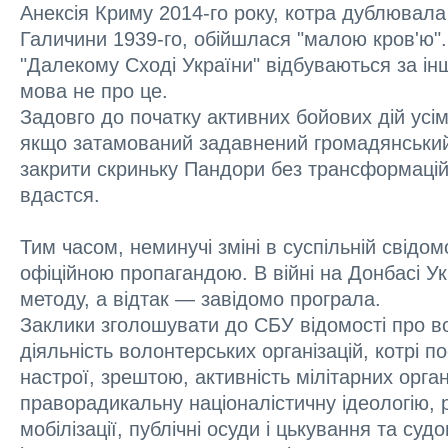
Анексія Криму 2014-го року, котра дублювала
Галичини 1939-го, обійшлася "малою кров'ю". 
"Далекому Сході України" відбуваються за ін
мова не про це.
Задовго до початку активних бойових дій усі
якщо затамований задавнений громадянський
закрити скриньку Пандори без трансформацій
вдастся.
Тим часом, неминучі зміні в суспільній свідо
офіційною пропагандою. В війні на Донбасі Ук
методу, а відтак — завідомо програла.
Заклики зголошувати до СБУ відомості про во
діяльність волонтерських організацій, котрі п
настрої, зрештою, активність мілітарних орган
праворадикальну націоналістичну ідеологію, р
мобілізації, публічні осуди і цькування та суд