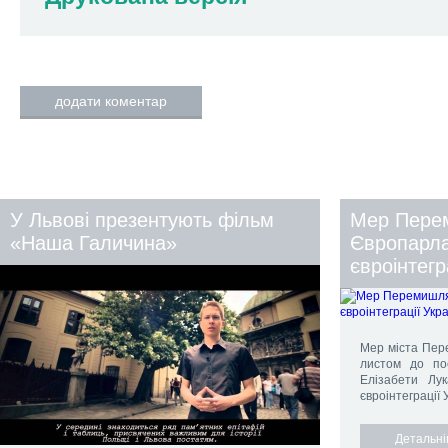
додати коментар
У Львові презентують фільм
Мер Пере
«Наша Галичина»
Європарла
євроінтегр
Мер міста Пер
листом до по
Елізабети Лук
євроінтеграції У
Детальн