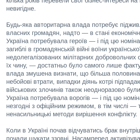
кілька років перевели свої бізнес-інтереси на 
невигідне.
Будь-яка авторитарна влада потребує піджив
власних громадян, надто — в стані економічн
Україна потребувала героїв — і під цю номіна
загиблі в громадянській війні воїни української
недолегалізованих мілітарних добровольчих 
їх чину, — достатньо було самого лише факту
влада змушена визнати, що більша половина
небойові втрати, випадки діянь котрі підпада
військових злочинів також неодноразово були
Україна потребувала ворогів — і під цю номін
незгодні з офіційним режимом, в тім числі — т
ненасильницькі методи вирішення конфлікту.
Коли в Україні почав відчуватись брак внутрі
почали шукати ззовні. Насамперед активізувал