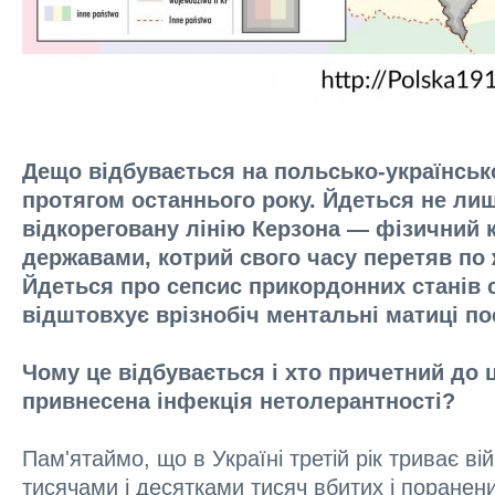
Дещо відбувається на польсько-українсь
протягом останнього року. Йдеться не лиш
відкореговану лінію Керзона — фізичний 
державами, котрий свого часу перетяв по
Йдеться про сепсис прикордонних станів 
відштовхує врізнобіч ментальні матиці по
Чому це відбувається і хто причетний до ц
привнесена інфекція нетолерантності?
Пам'ятаймо, що в Україні третій рік триває ві
тисячами і десятками тисяч вбитих і поранени