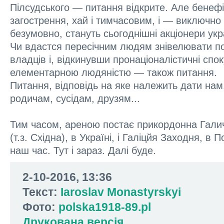
Пілсудського — питання відкрите. Але бенефі
загострення, хай і тимчасовим, і — виключно 
безумовно, стануть сьогоднішні акціонери укр
Чи вдастся пересічним людям знівелювати по
владців і, відкинувши пронаціоналістичні спок
елементарною людяністю — також питання.
Питання, відповідь на яке належить дати нам,
родичам, сусідам, друзям...
Тим часом, ареною постає прикордонна Галич
(т.з. Східна), в Україні, і Галіцйя Заходня, в 
наш час. Тут і зараз. Далі буде.
2-10-2016, 13:36
Текст:
Iaroslav Monastyrskyi
Фото:
polska1918-89.pl
Друкована версія